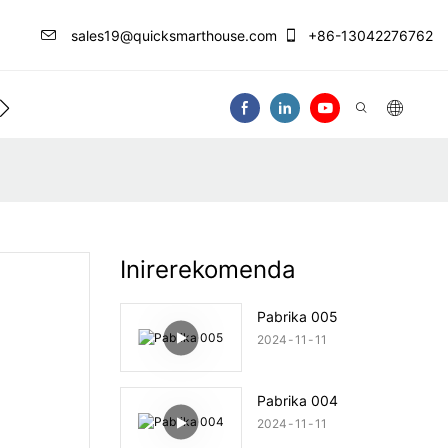
sales19@quicksmarthouse.com
+86-13042276762
ntro Ng Impormasyon
Makipag-Ugnay Sa At
Inirerekomenda
Pabrika 005
2024
11
11
Pabrika 004
2024
11
11