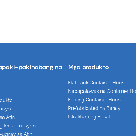
apaki-pakinabang na
Mga produkto
Flat Pack Container House
Napapalawak na Container H
Folding Container House
dukto
Prefabricated na Bahay
bisyo
Istraktura ng Bakal
sa Atin
ng Impormasyon
-ugnay sa Atin