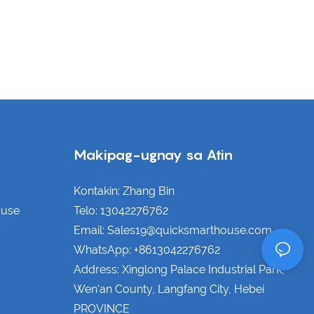
Makipag-ugnay sa Atin
Kontakin: Zhang Bin
ouse
Telo: 13042276762
Email: Sales19@quicksmarthouse.com
WhatsApp: +8613042276762
Address: Xinglong Palace Industrial Park,
Wen'an County, Langfang City, Hebei
PROVINCE