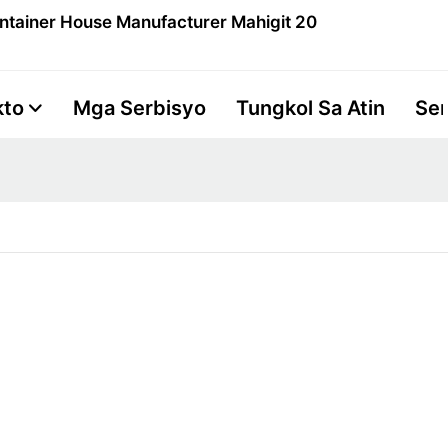
ntainer House Manufacturer Mahigit 20
kto
Mga Serbisyo
Tungkol Sa Atin
Se