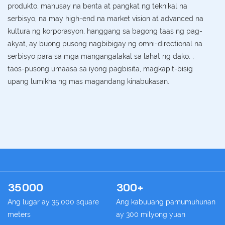
produkto, mahusay na benta at pangkat ng teknikal na
serbisyo, na may high-end na market vision at advanced na
kultura ng korporasyon, hanggang sa bagong taas ng pag-
akyat, ay buong pusong nagbibigay ng omni-directional na
serbisyo para sa mga mangangalakal sa lahat ng dako. ,
taos-pusong umaasa sa iyong pagbisita, magkapit-bisig
upang lumikha ng mas magandang kinabukasan.
35000
300+
Ang lugar ay 35,000 square
Ang kabuuang pamumuhunan
meters
ay 300 milyong yuan