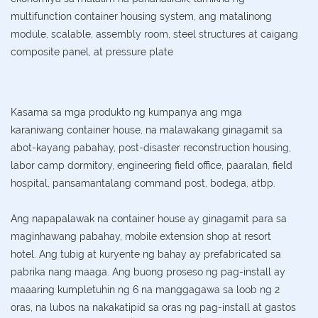
multifunction container housing system, ang matalinong
module, scalable, assembly room, steel structures at caigang
composite panel, at pressure plate
Kasama sa mga produkto ng kumpanya ang mga
karaniwang container house, na malawakang ginagamit sa
abot-kayang pabahay, post-disaster reconstruction housing,
labor camp dormitory, engineering field office, paaralan, field
hospital, pansamantalang command post, bodega, atbp.
Ang napapalawak na container house ay ginagamit para sa
maginhawang pabahay, mobile extension shop at resort
hotel. Ang tubig at kuryente ng bahay ay prefabricated sa
pabrika nang maaga. Ang buong proseso ng pag-install ay
maaaring kumpletuhin ng 6 na manggagawa sa loob ng 2
oras, na lubos na nakakatipid sa oras ng pag-install at gastos