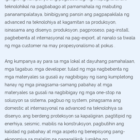
teknolohikal na pagbabago at pamamahala ng mabuting
pananampalataya, binibigyang pansin ang pagpapakilala ng
advanced na teknolohiya at kagamitan sa produksyon,
isinasama ang disenyo, produksyon, pagproseso, pag-install,
pagbebenta at internasyonal na pag-export, at nanalo sa tiwala
ng mga customer na may propesyonalismo at pokus .
Ang kumpanya ay para sa mga lokal at dayuhang pamahalaan,
mga tagabuo, mga developer, tulad ng mga nagbebenta ng
mga materyales sa gusali ay nagbibigay ng isang kumpletong
hanay ng mga pinagsama-samang pabahay at mga
materyales sa gusali na nagbibigay ng mga one-stop na
solusyon sa sistema, pagbuo ng system, pinagsama ang
domestic at internasyonal na advanced na teknolohiya sa
disenyo, ang berdeng proteksyon sa kapaligiran, pagtitipid ng
enerhiya, seismic, mabilis na konstruksyon, pagbutihin ang
kalidad ng pabahay at mga aspeto ng benepisyong pang-
ekonomiya sa malalim na pananaliksik, lumikha ng