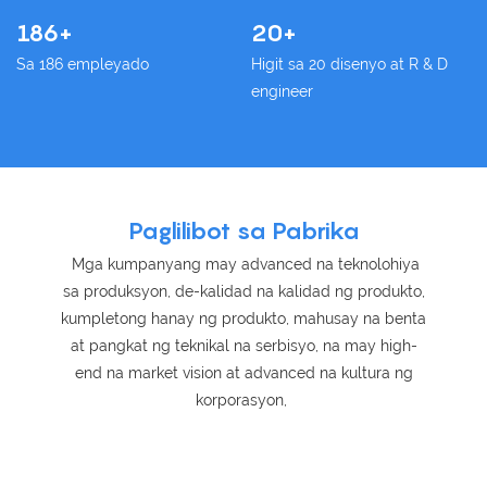
186+
20+
Sa 186 empleyado
Higit sa 20 disenyo at R & D
engineer
Paglilibot sa Pabrika
Mga kumpanyang may advanced na teknolohiya
sa produksyon, de-kalidad na kalidad ng produkto,
kumpletong hanay ng produkto, mahusay na benta
at pangkat ng teknikal na serbisyo, na may high-
end na market vision at advanced na kultura ng
korporasyon,