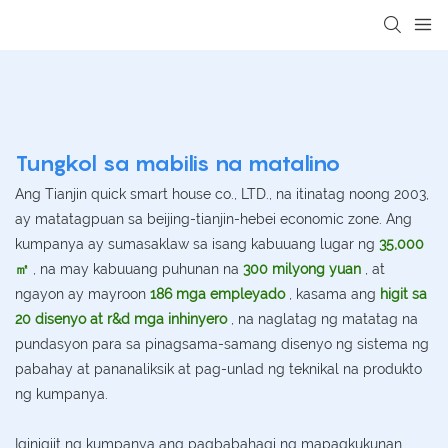
loading
Tungkol sa mabilis na matalino
Ang Tianjin quick smart house co., LTD., na itinatag noong 2003,
ay matatagpuan sa beijing-tianjin-hebei economic zone. Ang
kumpanya ay sumasaklaw sa isang kabuuang lugar ng
35,000
㎡
, na may kabuuang puhunan na
300 milyong yuan
, at
ngayon ay mayroon
186 mga empleyado
, kasama ang
higit sa
20 disenyo at r&d mga inhinyero
, na naglatag ng matatag na
pundasyon para sa pinagsama-samang disenyo ng sistema ng
pabahay at pananaliksik at pag-unlad ng teknikal na produkto
ng kumpanya.
Iginigiit ng kumpanya ang pagbabahagi ng mapagkukunan,