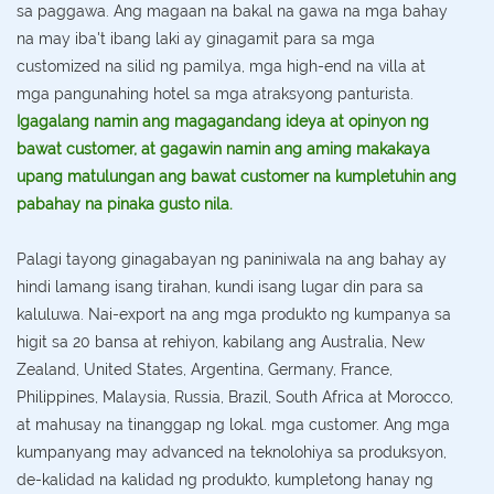
sa paggawa. Ang magaan na bakal na gawa na mga bahay
na may iba't ibang laki ay ginagamit para sa mga
customized na silid ng pamilya, mga high-end na villa at
mga pangunahing hotel sa mga atraksyong panturista.
Igagalang namin ang magagandang ideya at opinyon ng
bawat customer, at gagawin namin ang aming makakaya
upang matulungan ang bawat customer na kumpletuhin ang
pabahay na pinaka gusto nila.
Palagi tayong ginagabayan ng paniniwala na ang bahay ay
hindi lamang isang tirahan, kundi isang lugar din para sa
kaluluwa. Nai-export na ang mga produkto ng kumpanya sa
higit sa 20 bansa at rehiyon, kabilang ang Australia, New
Zealand, United States, Argentina, Germany, France,
Philippines, Malaysia, Russia, Brazil, South Africa at Morocco,
at mahusay na tinanggap ng lokal. mga customer. Ang mga
kumpanyang may advanced na teknolohiya sa produksyon,
de-kalidad na kalidad ng produkto, kumpletong hanay ng