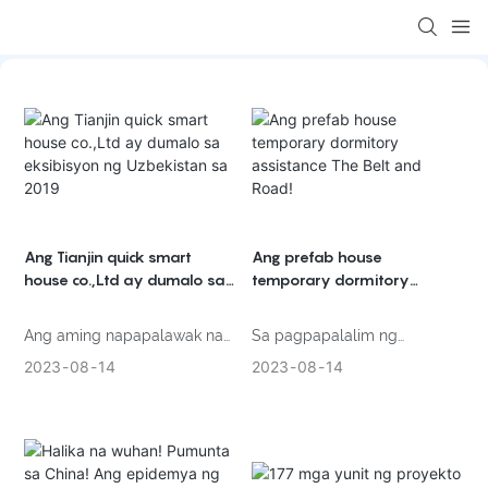
loading
Ang Tianjin quick smart
Ang prefab house
house co.,Ltd ay dumalo sa
temporary dormitory
eksibisyon ng Uzbekistan sa
assistance The Belt and
2019
Road!
Ang aming napapalawak na
Sa pagpapalalim ng
container house, murang
patakarang One Belt And
2023
08
14
2023
08
14
prefab house, storage
One Road ng China, ang
container at mga panel ng
China ay nagtatag ng mas
dekorasyon ay nakakaakit ng
malapit at mas malapit na
malaking bilang ng mga lokal
mapagkaibigang ugnayang