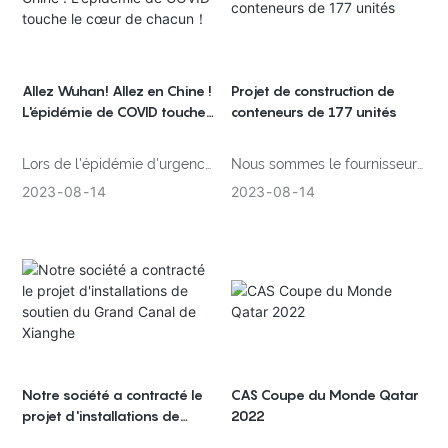
nombre de revendeurs
pays voisins, et
locaux. Ils ont vu un grand
l'infrastructure des pays le
marché pour nos produits.
long de la Ceinture et de la
Route a été continuellement
Allez Wuhan! Allez en Chine !
Projet de construction de
améliorée. Dans ce
L'épidémie de COVID touche
conteneurs de 177 unités
le cœur de chacun！
processus, notre dortoir
temporaire de maison
Lors de l'épidémie d'urgence
Nous sommes le fournisseur
préfabriquée a fourni fort
d'un nouveau type de
désigné de maisons en
2023
08
14
2023
08
14
soutien aux projets
pneumonie, Wuhan,
conteneurs du China State
d'infrastructure. Fourni un
Zhengzhou et d'autres villes
Construction Group, et c'est
abri aux adorables
ont choisi des sites distincts
l'un des immeubles de
travailleurs.
pour construire des hôpitaux
bureaux que nous produisons
temporaires pour maladies
et construisons pour eux.
infectieuses. Les 20 000 à 80
Depuis les dessins de
000 mètres carrés d'hôpitaux
conception, la production, le
seront achevés en quelques
transport, la construction
Notre société a contracté le
CAS Coupe du Monde Qatar
jours, aux moments critiques,
d'un service à guichet unique.
projet d'installations de
2022
soutien du Grand Canal de
les maisons conteneurs
La bonne qualité et le service