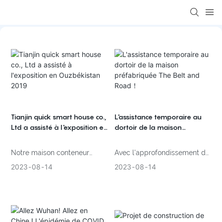
loading
Tianjin quick smart house co.,
L'assistance temporaire au
Ltd a assisté à l'exposition en
dortoir de la maison
Ouzbékistan 2019
préfabriquée The Belt and
Road！
Notre maison conteneur
Avec l'approfondissement de
extensible, notre maison
la politique chinoise "Une
2023
08
14
2023
08
14
préfabriquée à faible coût,
Ceinture et une Route", la
notre conteneur de stockage
Chine a établi des relations
et nos panneaux de
de coopération amicales de
décoration attirent un grand
plus en plus étroites avec les