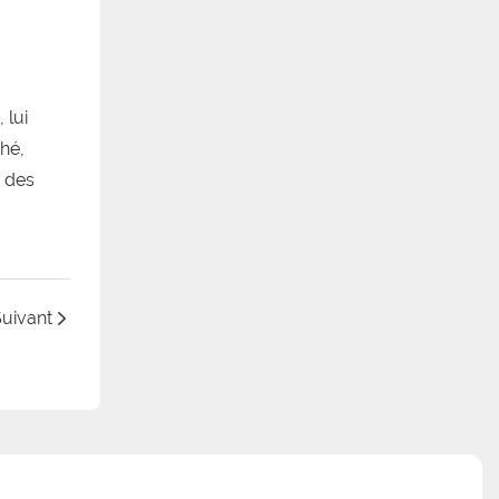
 lui
hé,
e des
uivant