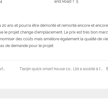
 20 ans et pourra être démonté et remonté encore et encore,
que le projet change d'emplacement. Le prix est très bon marc
nomiser des coûts mais améliore également la qualité de vi
 cas de demande pour le projet.
Allez Wuhan! Allez en Chine ! L'épidémie de COVID touche le cœur de chacun！
Tianjin quick smart house co., Ltd a assisté à l'exposition en Ouzbékistan 2019
S