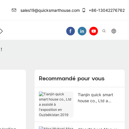
sales19@quicksmarthouse.com
+86-13042276762
Centre D'info
Nous Contacter
Vidéo
d！
Recommandé pour vous
Tianjin quick smart
house co., Ltd a
assisté à l'exposition
en Ouzbékistan 2019