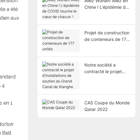
pération
Allez Wuhan! Allez en
Chine ! L'épidémie de
ute a été
COVID touche le cœur
utien aux
de chacun！
Projet de construction
de conteneurs de 177
unités
Notre société a
contracté le projet
tandard
d'installations de
soutien du Grand
à 4
Canal de Xianghe
CAS Coupe du Monde
s en 1
Qatar 2022