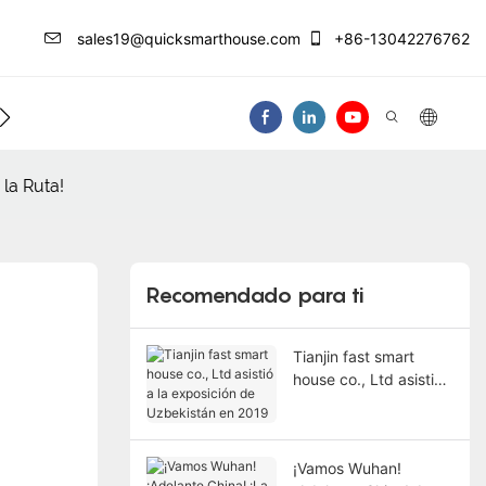
sales19@quicksmarthouse.com
+86-13042276762
 De Información
Contáctenos
Video
 la Ruta!
Recomendado para ti
Tianjin fast smart
house co., Ltd asistió
a la exposición de
Uzbekistán en 2019
¡Vamos Wuhan!