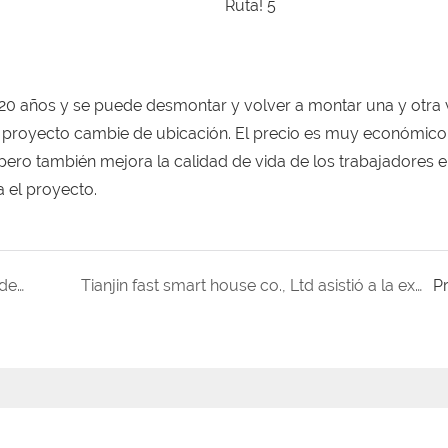
 20 años y se puede desmontar y volver a montar una y otra v
l proyecto cambie de ubicación. El precio es muy económico
ro también mejora la calidad de vida de los trabajadores en 
 el proyecto.
¡Vamos Wuhan! ¡Adelante China! ¡La epidemia de COVID toca el corazón de todos!
Tianjin fast smart house co., Ltd asistió a la exposición de Uzbekistán en 2019
P