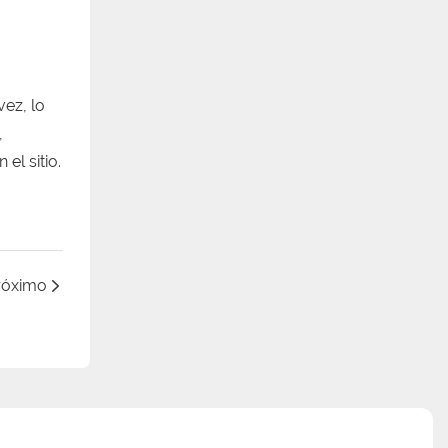
ez, lo
,
el sitio.
róximo