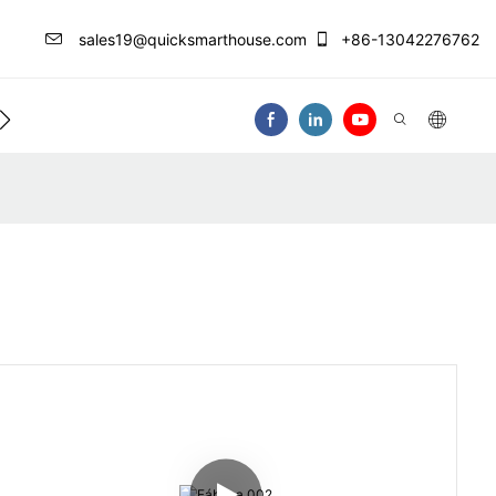
sales19@quicksmarthouse.com
+86-13042276762
 De Información
Contáctenos
Video