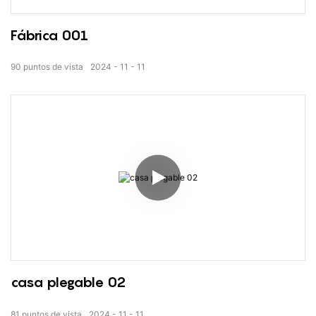
Fábrica 001
90
puntos de vista
2024
11
11
casa plegable 02
81
puntos de vista
2024
11
11