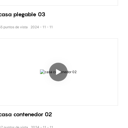
casa plegable 03
55
puntos de vista
2024
11
11
casa contenedor 02
47
puntos de vista
2024
11
11