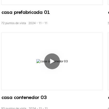
casa prefabricada 01
72
puntos de vista
2024
11
11
casa contenedor 03
93
puntos de vista
2024
11
11