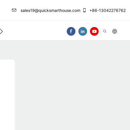
sales19@quicksmarthouse.com
+86-13042276762
ntro Ng Impormasyon
Makipag-Ugnay Sa At