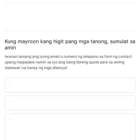
Kung mayroon kang higit pang mga tanong, sumulat sa
amin
Iwanan lamang ang iyong email o numero ng telepono sa form ng contact
upang maipadala namin sa iyo ang isang libreng quote para sa aming
malawak na hanay ng mga disenyo!
Pangalan
Email
Nilalaman