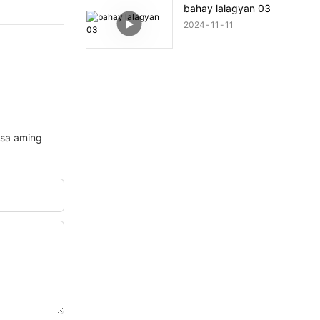
bahay lalagyan 03
2024
11
11
 sa aming