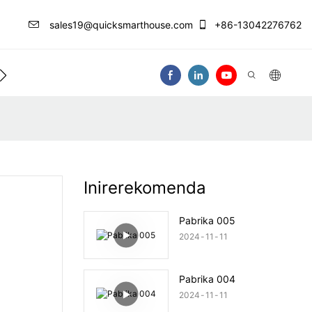
sales19@quicksmarthouse.com
+86-13042276762
ntro Ng Impormasyon
Makipag-Ugnay Sa At
Inirerekomenda
Pabrika 005
2024
11
11
Pabrika 004
2024
11
11