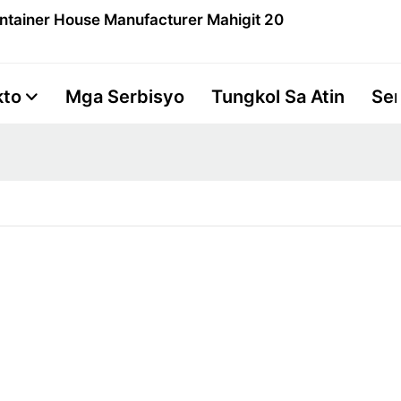
ntainer House Manufacturer Mahigit 20
kto
Mga Serbisyo
Tungkol Sa Atin
Se