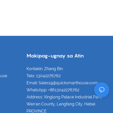
Makipag-ugnay sa Atin
Kontakin: Zhang Bin
ouse
Telo: 13042276762
Email: Sales19@quicksmarthouse.com
WhatsApp: +8613042276762
Address: Xinglong Palace Industrial Park,
Wen'an County, Langfang City, Hebei
PROVINCE