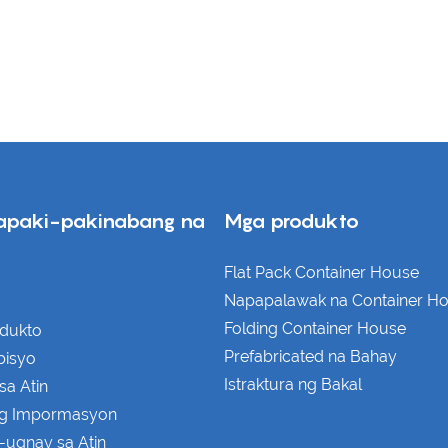
apaki-pakinabang na
Mga produkto
Flat Pack Container House
Napapalawak na Container H
Folding Container House
dukto
Prefabricated na Bahay
bisyo
Istraktura ng Bakal
sa Atin
ng Impormasyon
-ugnay sa Atin