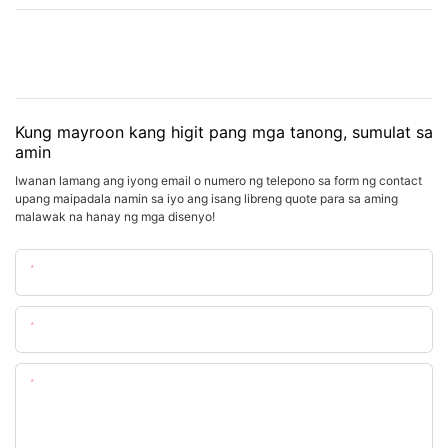
Kung mayroon kang higit pang mga tanong, sumulat sa
amin
Iwanan lamang ang iyong email o numero ng telepono sa form ng contact
upang maipadala namin sa iyo ang isang libreng quote para sa aming
malawak na hanay ng mga disenyo!
Pangalan
Email
Nilalaman