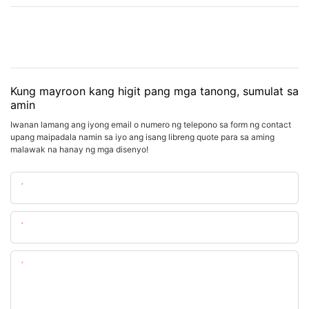
Kung mayroon kang higit pang mga tanong, sumulat sa
amin
Iwanan lamang ang iyong email o numero ng telepono sa form ng contact
upang maipadala namin sa iyo ang isang libreng quote para sa aming
malawak na hanay ng mga disenyo!
Pangalan
Email
Nilalaman