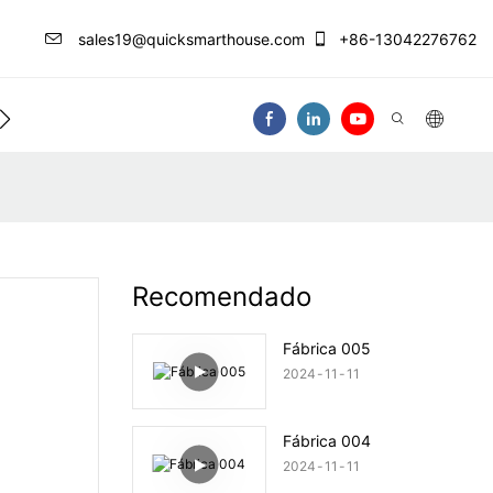
sales19@quicksmarthouse.com
+86-13042276762
 De Información
Contáctenos
Video
Recomendado
Fábrica 005
2024
11
11
Fábrica 004
2024
11
11