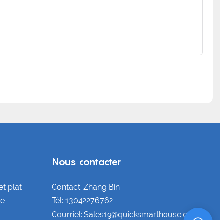
Nous contacter
t plat
Contact: Zhang Bin
le
Tél: 13042276762
Courriel: Sales19@quicksmarthouse.com