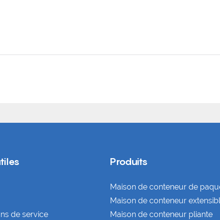
tiles
Produits
Maison de conteneur de paque
Maison de conteneur extensib
ons de service
Maison de conteneur pliante