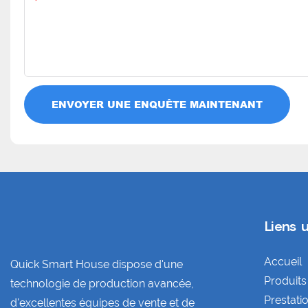
Teneur
ENVOYER UNE ENQUÊTE MAINTENANT
Liens u
Accueil
Quick Smart House dispose d'une
Produits
technologie de production avancée,
Prestati
d'excellentes équipes de vente et de