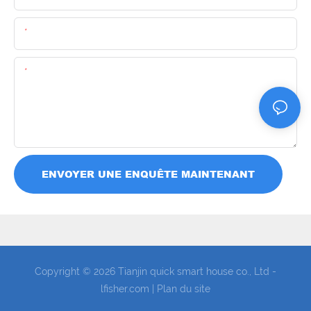
E-Mail
Teneur
ENVOYER UNE ENQUÊTE MAINTENANT
Copyright © 2026 Tianjin quick smart house co., Ltd -
lfisher.com
|
Plan du site