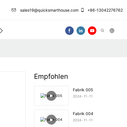
sales19@quicksmarthouse.com
+86-13042276762
Kontaktieren Sie Uns
Video
Empfohlen
Fabrik 005
2024
11
11
Fabrik 004
2024
11
11