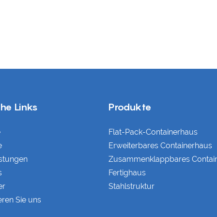
che Links
Produkte
e
Flat-Pack-Containerhaus
e
Erweiterbares Containerhaus
istungen
Zusammenklappbares Contai
s
Fertighaus
er
Stahlstruktur
eren Sie uns