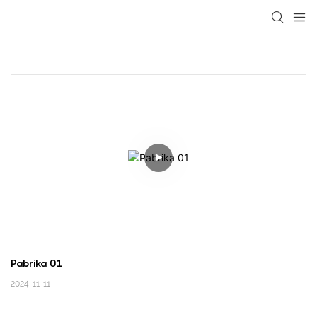
loading
Pabrika 01
2024-11-11