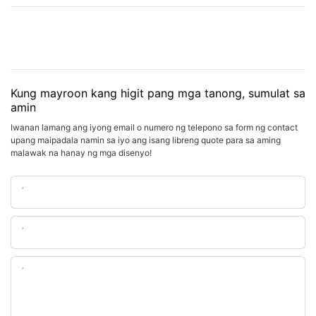
Kung mayroon kang higit pang mga tanong, sumulat sa
amin
Iwanan lamang ang iyong email o numero ng telepono sa form ng contact
upang maipadala namin sa iyo ang isang libreng quote para sa aming
malawak na hanay ng mga disenyo!
Pangalan
Email
Nilalaman