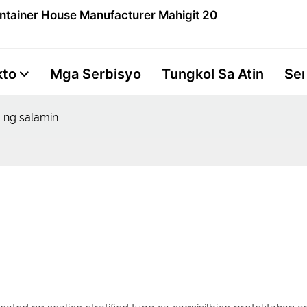
ntainer House Manufacturer Mahigit 20
kto
Mga Serbisyo
Tungkol Sa Atin
Se
 ng salamin