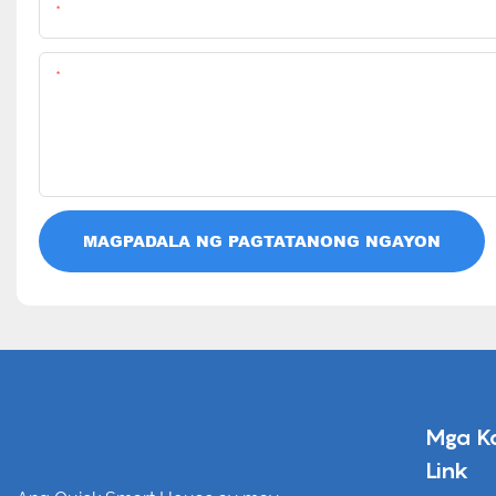
Pangalan
Nilalaman
MAGPADALA NG PAGTATANONG NGAYON
Mga K
Link