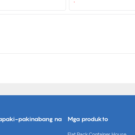
Email
apaki-pakinabang na
Mga produkto
Flat Pack Container House