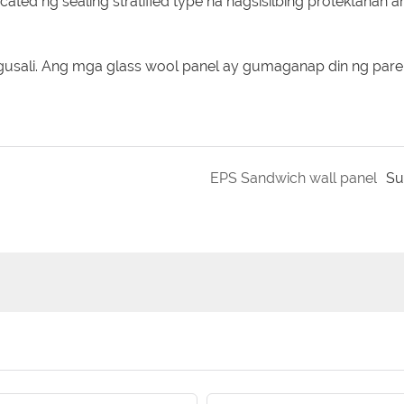
ated ng sealing stratified type na nagsisilbing protektahan a
gusali. Ang mga glass wool panel ay gumaganap din ng par
EPS Sandwich wall panel
Su