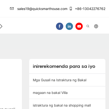
sales19@quicksmarthouse.com
+86-13042276762
ntro Ng Impormasyon
Makipag-Ugnay Sa At
inirerekomenda para sa iyo
Mga Gusali na Istraktura ng Bakal
magaan na bakal Villa
istraktura ng bakal na shopping mall