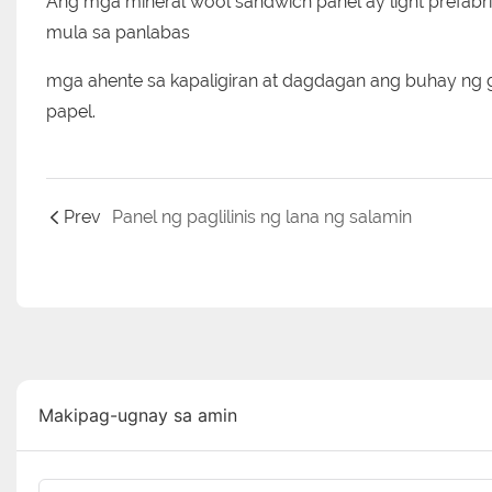
Ang mga mineral wool sandwich panel ay light prefabric
mula sa panlabas
mga ahente sa kapaligiran at dagdagan ang buhay ng 
papel.
Prev
Panel ng paglilinis ng lana ng salamin
Makipag-ugnay sa amin