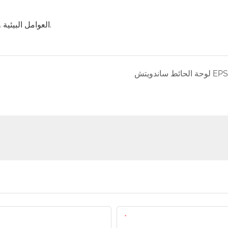
العوامل البيئية وزيادة عمر المبنى. تلعب ألواح الصوف الزجاجي أيضًا نفس الدور.
لوحة الحائط ساندويتش EPS
البريد الإلكتروني