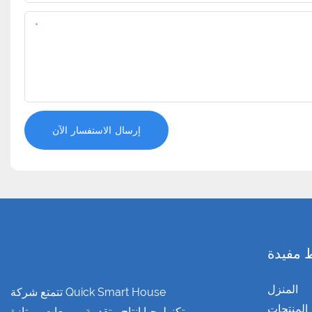
المحتوى
إرسال الاستفسار الآن
 مفيدة
المنزل
تتمتع شركة Quick Smart House
المنتجات
بتكنولوجيا إنتاج متقدمة ومبيعات ممتازة