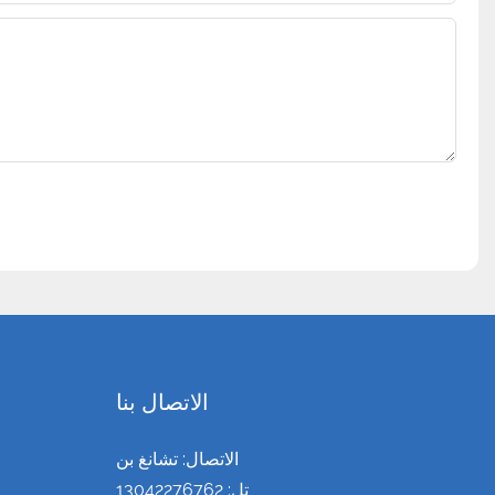
الاتصال بنا
الاتصال: تشانغ بن
تل: 13042276762