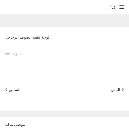
loading
لوحة تنقية الصوف الزجاجي
2024-03-08
التالي
السابق
موصى به لك