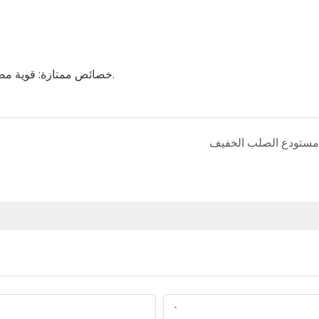
خصائص ممتازة: قوية مضادة للخبط، وعازلة للصوت، وصلبة و ملموس، وأسهل لتثبيت.
مستودع الصلب الخفيف
البريد الإلكتروني