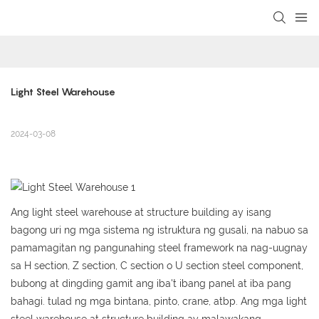
loading
Light Steel Warehouse
2024-03-08
Ang light steel warehouse at structure building ay isang
bagong uri ng mga sistema ng istruktura ng gusali, na nabuo sa
pamamagitan ng pangunahing steel framework na nag-uugnay
sa H section, Z section, C section o U section steel component,
bubong at dingding gamit ang iba't ibang panel at iba pang
bahagi. tulad ng mga bintana, pinto, crane, atbp. Ang mga light