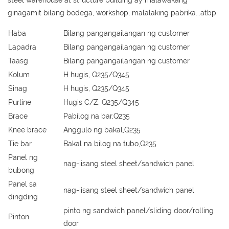
steel warehouse at structure building ay malawakang
ginagamit bilang bodega, workshop, malalaking pabrika...atbp.
Haba
Bilang pangangailangan ng customer
Lapadra
Bilang pangangailangan ng customer
Taasg
Bilang pangangailangan ng customer
Kolum
H hugis, Q235/Q345
Sinag
H hugis, Q235/Q345
Purline
Hugis C/Z, Q235/Q345
Brace
Pabilog na bar,Q235
Knee brace
Anggulo ng bakal,Q235
Tie bar
Bakal na bilog na tubo,Q235
Panel ng
nag-iisang steel sheet/sandwich panel
bubong
Panel sa
nag-iisang steel sheet/sandwich panel
dingding
pinto ng sandwich panel/sliding door/rolling
Pinton
door