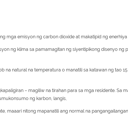
g mga emisyon ng carbon dioxide at makatipid ng enerhiya 
isyon ng klima sa pamamagitan ng siyentipikong disenyo ng 
na natural na temperatura o manatili sa katawan ng tao 1
aligiran – magiliw na tirahan para sa mga residente. Sa m
i kumukonsumo ng karbon, langis,
nte, maaari nitong mapanatili ang normal na pangangailangan