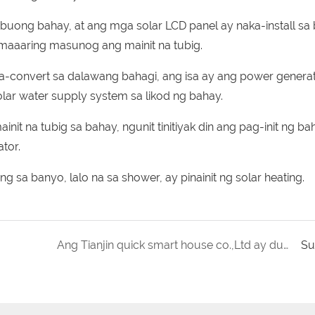
 buong bahay, at ang mga solar LCD panel ay naka-install sa
maaaring masunog ang mainit na tubig.
na-convert sa dalawang bahagi, ang isa ay ang power genera
lar water supply system sa likod ng bahay.
init na tubig sa bahay, ngunit tinitiyak din ang pag-init ng ba
tor.
ng sa banyo, lalo na sa shower, ay pinainit ng solar heating.
Ang Tianjin quick smart house co.,Ltd ay dumalo sa eksibisyon ng Uzbekistan noong 2019.1
Su