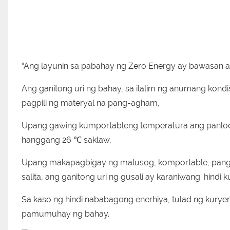
“Ang layunin sa pabahay ng Zero Energy ay bawasan an
Ang ganitong uri ng bahay, sa ilalim ng anumang kond
pagpili ng materyal na pang-agham,
Upang gawing kumportableng temperatura ang panloob 
hanggang 26 ℃ saklaw,
Upang makapagbigay ng malusog, komportable, pangkap
salita, ang ganitong uri ng gusali ay karaniwang’ hind
Sa kaso ng hindi nababagong enerhiya, tulad ng kurye
pamumuhay ng bahay.