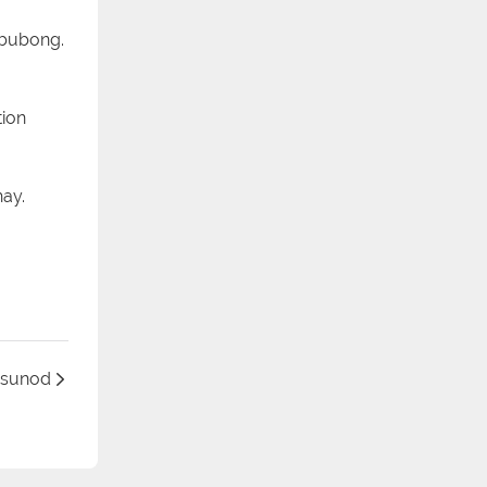
 bubong.
tion
hay.
sunod