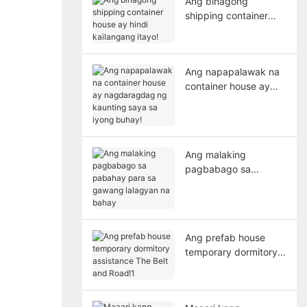
Ang binagong
shipping container
house ay hindi
kailangang itayo!
Ang napapalawak na
container house ay
nagdaragdag ng
kaunting saya sa
iyong buhay!
Ang malaking
pagbabago sa
pabahay para sa
gawang lalagyan na
bahay
Ang prefab house
temporary dormitory
assistance The Belt
and Road!1