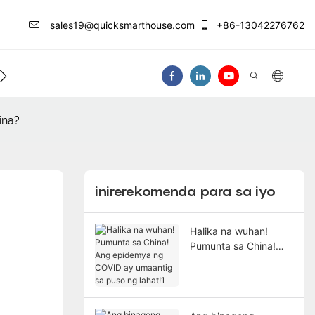
sales19@quicksmarthouse.com
+86-13042276762
ntro Ng Impormasyon
Makipag-Ugnay Sa At
ina?
inirerekomenda para sa iyo
Halika na wuhan!
Pumunta sa China!
Ang epidemya ng
COVID ay umaantig sa
puso ng lahat!1