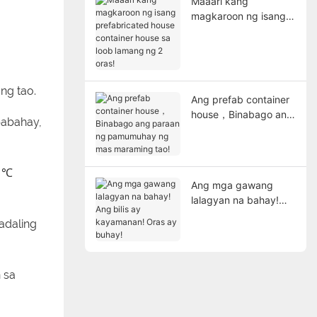
Maaari kang
magkaroon ng isang
prefabricated house
container house sa
loob lamang ng 2
oras!
ng tao.
Ang prefab container
house，Binabago ang
pabahay,
paraan ng
pamumuhay ng mas
maraming tao!
5 ℃
Ang mga gawang
lalagyan na bahay!
Ang bilis ay
adaling
kayamanan! Oras ay
buhay!
 sa