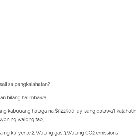
sali sa pangkalahatan?
gan bilang halimbawa.
ng kabuuang halaga na $522500, ay isang dalawa't kalahati
syon ng walong tao,
ng kuryente;2. Walang gas;3.Walang CO2 emissions