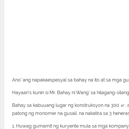
Ano’ ang napakaespesyal sa bahay na ito at sa mga gu
Hayaan’s kunin si Mr. Bahay ni Wang’ sa hilagang-silan
Bahay sa kabuuang lugar ng konstruksyon na 300 ㎡, a
patong ng monomer na gusali, na nakatira sa 3 henera
1. Huwag gumamit ng kuryente mula sa mga kompanya 