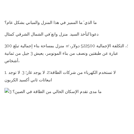
ما الذي’;ما المميز في هذا المنزل والمباني بشكل عام؟
دعونا’لنأخذ السيد. منزل وانغ’في الشمال الشرقي كمثال.
منزل بمساحة بناء إجمالية تبلغ 300 ㎡؛، التكلفة الإجمالية 522500 دولار،
عبارة عن طبقتين ونصف من بناء المونومر، يعيش 3 جيل من ثمانية
أشخاص،
1. لا تستخدم الكهرباء من شركات الطاقة؛2. لا يوجد غاز؛ 3. لا توجد
انبعاثات ثاني أكسيد الكربون