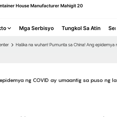
ntainer House Manufacturer Mahigit 20
kto
Mga Serbisyo
Tungkol Sa Atin
Se
nter
Halika na wuhan! Pumunta sa China! Ang epidemya n
epidemya ng COVID ay umaantig sa puso ng la