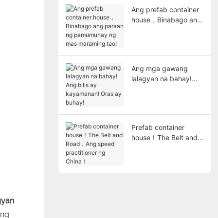
Ang prefab container
house，Binabago ang
paraan ng
pamumuhay ng mas
maraming tao!
Ang mga gawang
lalagyan na bahay!
Ang bilis ay
kayamanan! Oras ay
buhay!
Prefab container
house！The Belt and
Road，Ang speed
practitioner ng
China！
gyan
 ng