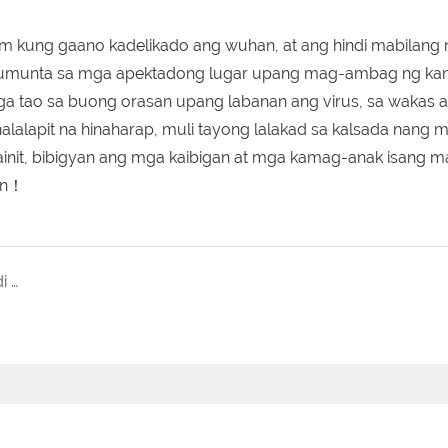
m kung gaano kadelikado ang wuhan, at ang hindi mabilang
pumunta sa mga apektadong lugar upang mag-ambag ng kan
mga tao sa buong orasan upang labanan ang virus, sa wakas 
lalapit na hinaharap, muli tayong lalakad sa kalsada nang ma
ainit, bibigyan ang mga kaibigan at mga kamag-anak isang ma
an！
Ang binagong shipping container house ay hindi kailangang itayo!