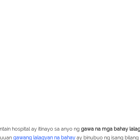
ain hospital ay itinayo sa anyo ng
gawa na mga bahay lala
abuuan
gawang lalagyan na bahay
ay binubuo ng isang bilang