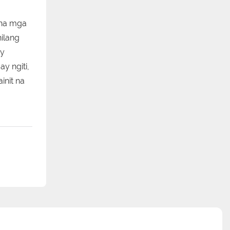
 na mga
ilang
ay
y ngiti,
init na