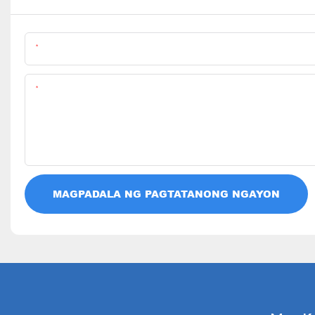
Pangalan
Nilalaman
MAGPADALA NG PAGTATANONG NGAYON