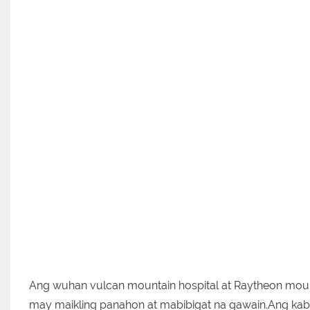
Ang wuhan vulcan mountain hospital at Raytheon mount
may maikling panahon at mabibigat na gawain.Ang k