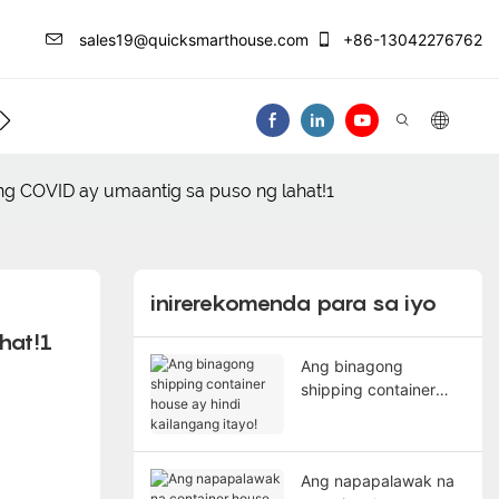
sales19@quicksmarthouse.com
+86-13042276762
ntro Ng Impormasyon
Makipag-Ugnay Sa At
g COVID ay umaantig sa puso ng lahat!1
inirerekomenda para sa iyo
hat!1
Ang binagong
shipping container
house ay hindi
kailangang itayo!
Ang napapalawak na