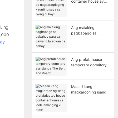
container house ay
nagdaragdag ng
kaunting saya sa
iyong buhay!
i ng
Ang malaking
pagbabago sa
0,000
pabahay para sa
ay
gawang lalagyan na
bahay
Ang prefab house
temporary dormitory
assistance The Belt
and Road!1
Maaari kang
magkaroon ng isang
prefabricated house
container house sa
loob lamang ng 2
oras!