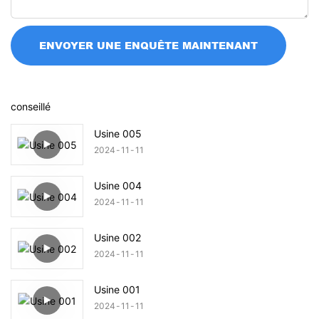
ENVOYER UNE ENQUÊTE MAINTENANT
conseillé
Usine 005
2024
11
11
Usine 004
2024
11
11
Usine 002
2024
11
11
Usine 001
2024
11
11