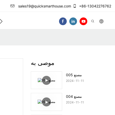
sales19@quicksmarthouse.com
+86-13042276762
فيديو
موصى به
مصنع 005
2024
11
11
مصنع 004
2024
11
11