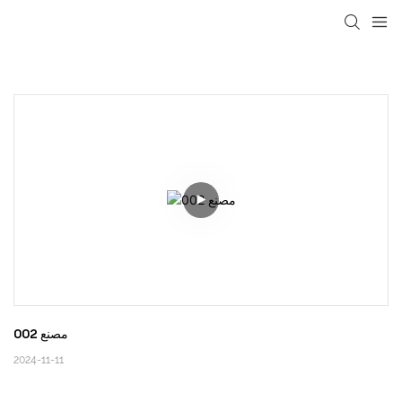
loading
مصنع 002
2024-11-11