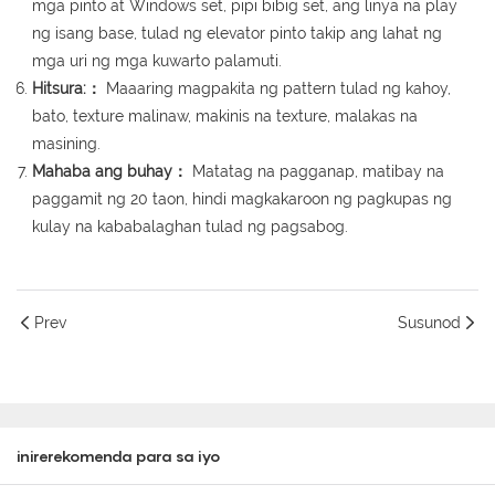
mga pinto at Windows set, pipi bibig set, ang linya na play
ng isang base, tulad ng elevator pinto takip ang lahat ng
mga uri ng mga kuwarto palamuti.
Hitsura:：
Maaaring magpakita ng pattern tulad ng kahoy,
bato, texture malinaw, makinis na texture, malakas na
masining.
Mahaba ang buhay：
Matatag na pagganap, matibay na
paggamit ng 20 taon, hindi magkakaroon ng pagkupas ng
kulay na kababalaghan tulad ng pagsabog.
Prev
Susunod
inirerekomenda para sa iyo