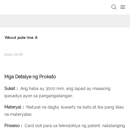
loading
Wood jade line A
2024-03-08
Mga Detalye ng Prokato
Sukat：
Ang haba ay 3000 mm, ang lapad ay maaaring
ipasadya ayon sa pangangailangan
Materyal：
Natural na dagta, kuwarts na bato at iba pang likas
na materyales
Proseso：
Card slot para sa teknolohiya ng patent, natatanging