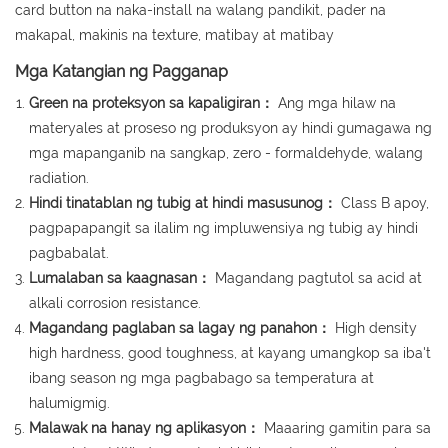
card button na naka-install na walang pandikit, pader na
makapal, makinis na texture, matibay at matibay
Mga Katangian ng Pagganap
Green na proteksyon sa kapaligiran：
Ang mga hilaw na
materyales at proseso ng produksyon ay hindi gumagawa ng
mga mapanganib na sangkap, zero - formaldehyde, walang
radiation.
Hindi tinatablan ng tubig at hindi masusunog：
Class B apoy,
pagpapapangit sa ilalim ng impluwensiya ng tubig ay hindi
pagbabalat.
Lumalaban sa kaagnasan：
Magandang pagtutol sa acid at
alkali corrosion resistance.
Magandang paglaban sa lagay ng panahon：
High density
high hardness, good toughness, at kayang umangkop sa iba't
ibang season ng mga pagbabago sa temperatura at
halumigmig.
Malawak na hanay ng aplikasyon：
Maaaring gamitin para sa