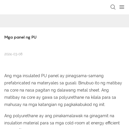
loading
Mga panel ng PU
2024-03-08
Ang mga insulated PU panel ay pinagsama-samang
prefabricated na materyales sa gusali. Binubuo ito ng matibay
na core na nasa pagitan ng dalawang metal sheet. Ang
matibay na core ay gawa sa polyurethane na kilala para sa
mahusay na mga katangian ng pagkakabukod ng init.
Ang polyurethane ay ang pinakamalawak na ginagamit na
insulation material para sa mga cold-room at energy efficient