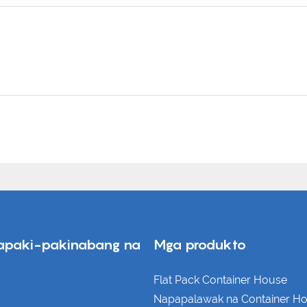
apaki-pakinabang na
Mga produkto
Flat Pack Container House
Napapalawak na Container H