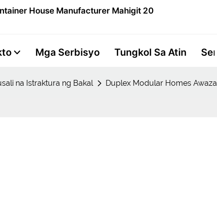
ntainer House Manufacturer Mahigit 20
kto
Mga Serbisyo
Tungkol Sa Atin
Se
ali na Istraktura ng Bakal
Duplex Modular Homes Awaza V
t