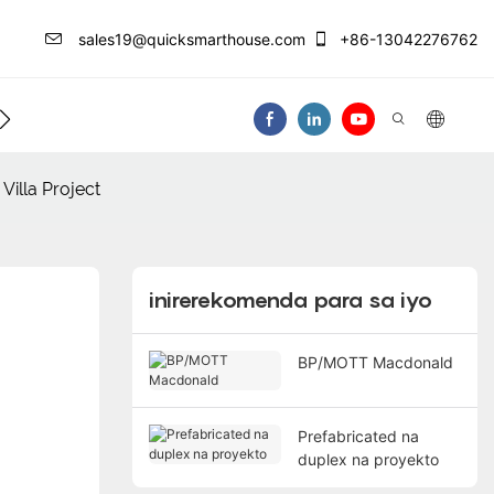
sales19@quicksmarthouse.com
+86-13042276762
ntro Ng Impormasyon
Makipag-Ugnay Sa At
illa Project
inirerekomenda para sa iyo
BP/MOTT Macdonald
Prefabricated na
duplex na proyekto