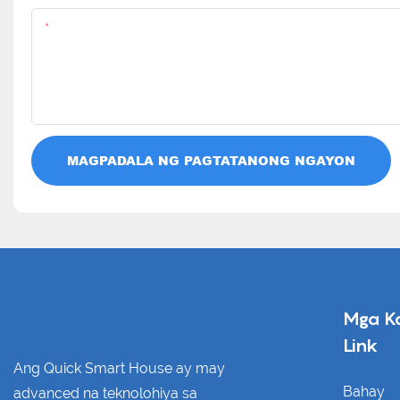
Nilalaman
MAGPADALA NG PAGTATANONG NGAYON
Mga K
Link
Ang Quick Smart House ay may
Bahay
advanced na teknolohiya sa