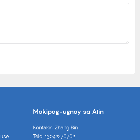
Makipag-ugnay sa Atin
Kontakin: Zhang Bin
ouse
Telo: 13042276762