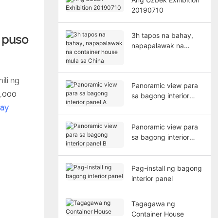
20190710
3h tapos na bahay,
 puso
napapalawak na
container house mula
sa China
li ng
Panoramic view para
0,000
sa bagong interior
panel A
ay
Panoramic view para
sa bagong interior
panel B
Pag-install ng bagong
interior panel
Tagagawa ng
Container House