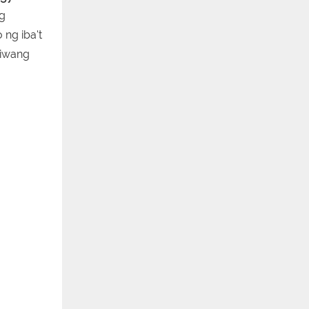
ng
ng iba't
niwang