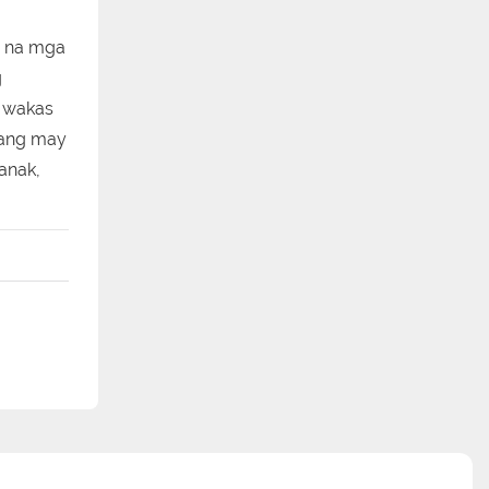
g na mga
g
a wakas
nang may
anak,