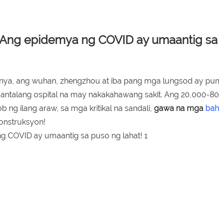
! Ang epidemya ng COVID ay umaantig sa
ya, ang wuhan, zhengzhou at iba pang mga lungsod ay pumi
ntalang ospital na may nakakahawang sakit. Ang 20,000-8
ng ilang araw, sa mga kritikal na sandali,
gawa na
mga
bah
konstruksyon!