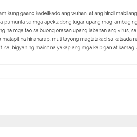
m kung gaano kadelikado ang wuhan, at ang hindi mabilan
 na pumunta sa mga apektadong lugar upang mag-ambag n
lang na mga tao sa buong orasan upang labanan ang virus, s
a malapit na hinaharap, muli tayong maglalakad sa kalsada 
a't isa, bigyan ng mainit na yakap ang mga kaibigan at kamag-