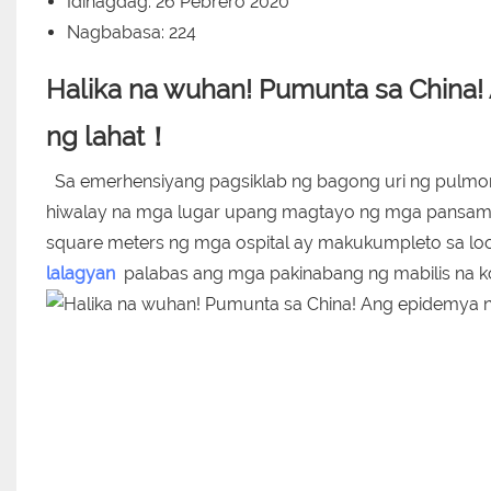
Idinagdag: 26 Pebrero 2020
Nagbabasa: 224
Halika na wuhan! Pumunta sa China
ng lahat！
Sa emerhensiyang pagsiklab ng bagong uri ng pulmon
hiwalay na mga lugar upang magtayo ng mga pansama
square meters ng mga ospital ay makukumpleto sa loob 
lalagyan
palabas ang mga pakinabang ng mabilis na 