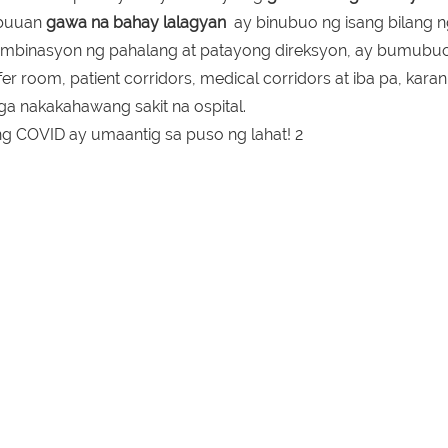
abuuan
gawa na
bahay lalagyan
ay binubuo ng isang bilang 
mbinasyon ng pahalang at patayong direksyon, ay bumubuo 
ffer room, patient corridors, medical corridors at iba pa, kara
ga nakakahawang sakit na ospital.