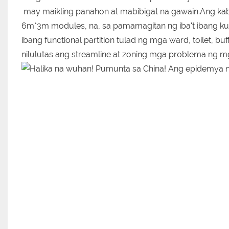
may maikling panahon at mabibigat na gawain.Ang k
6m*3m modules, na, sa pamamagitan ng iba't ibang ku
ibang functional partition tulad ng mga ward, toilet, bu
nilulutas ang streamline at zoning mga problema ng m