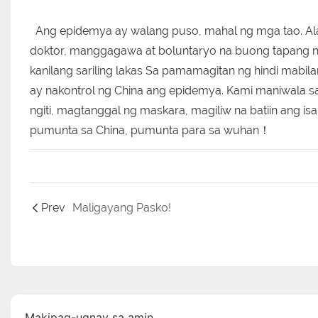
Ang epidemya ay walang puso, mahal ng mga tao. Ala
doktor, manggagawa at boluntaryo na buong tapang
kanilang sariling lakas Sa pamamagitan ng hindi mabi
ay nakontrol ng China ang epidemya. Kami maniwala s
ngiti, magtanggal ng maskara, magiliw na batiin ang is
pumunta sa China, pumunta para sa wuhan！
Prev
Maligayang Pasko!
Makipag-ugnay sa amin