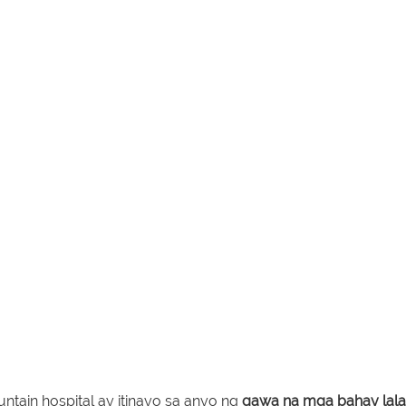
tain hospital ay itinayo sa anyo ng
gawa na
mga bahay lal