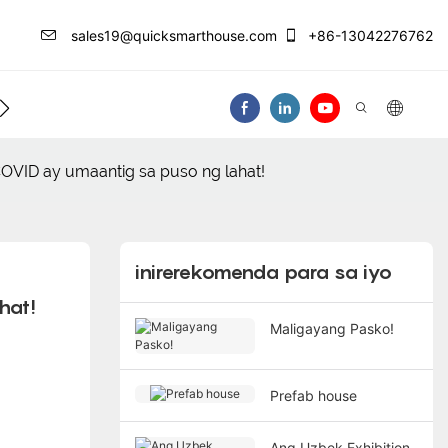
sales19@quicksmarthouse.com
+86-13042276762
ntro Ng Impormasyon
Makipag-Ugnay Sa At
OVID ay umaantig sa puso ng lahat!
inirerekomenda para sa iyo
hat!
Maligayang Pasko!
Prefab house
Ang Uzbek Exhibition