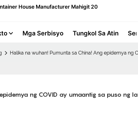
ntainer House Manufacturer Mahigit 20
kto
Mga Serbisyo
Tungkol Sa Atin
Se
g
Halika na wuhan! Pumunta sa China! Ang epidemya ng C
epidemya ng COVID ay umaantig sa puso ng la