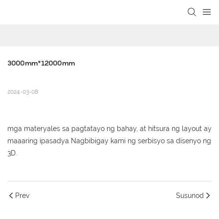
loading
3000mm*12000mm
2024-03-08
mga materyales sa pagtatayo ng bahay, at hitsura ng layout ay
maaaring ipasadya Nagbibigay kami ng serbisyo sa disenyo ng
3D.
Prev
Susunod