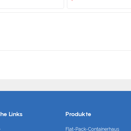
Email
che Links
Produkte
e
Flat-Pack-Containerhaus