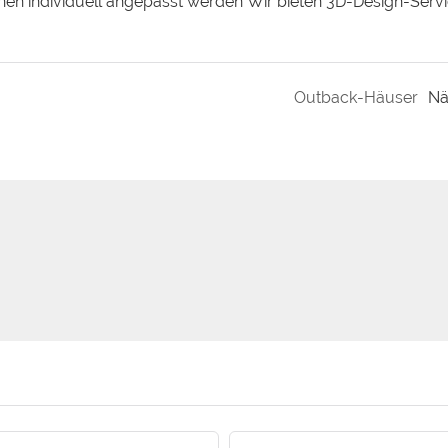
n individuell angepasst werden Wir bieten 3D-Design-Servi
Outback-Häuser
Nä