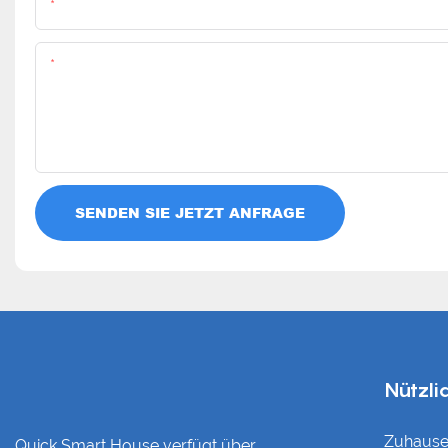
Name
Inhalt
SENDEN SIE JETZT ANFRAGE
Nützli
Zuhaus
Quick Smart House verfügt über