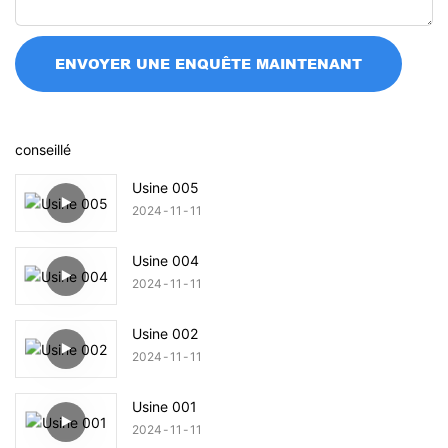
ENVOYER UNE ENQUÊTE MAINTENANT
conseillé
Usine 005
2024
11
11
Usine 004
2024
11
11
Usine 002
2024
11
11
Usine 001
2024
11
11