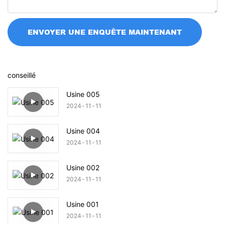
ENVOYER UNE ENQUÊTE MAINTENANT
conseillé
Usine 005
2024
11
11
Usine 004
2024
11
11
Usine 002
2024
11
11
Usine 001
2024
11
11