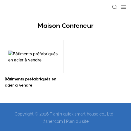
loading
Maison Conteneur
Bâtiments préfabriqués en
acier à vendre
Copyright © 2026 Tianjin quick smart house co., Ltd -
lfisher.com
|
Plan du site