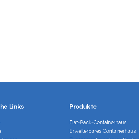
che Links
Produkte
e
Flat-Pack-Containerhaus
e
Erweiterbares Containerhaus