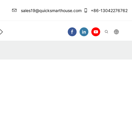
sales19@quicksmarthouse.com
+86-13042276762
Kontaktieren Sie Uns
Video