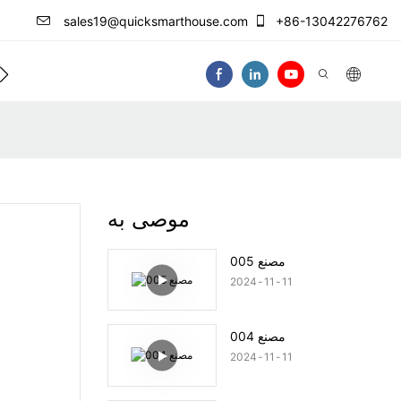
sales19@quicksmarthouse.com
+86-13042276762
فيديو
موصى به
مصنع 005
2024
11
11
مصنع 004
2024
11
11