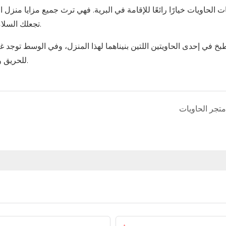
ت الحاويات خيارًا رائعًا للإقامة في البرية. فهي ترث جميع مزايا منزل
تجعلك السلامة والتنقل تشعر وكأنك في بيتك في البرية، كما لو كنت في بيتك.
طبخ في إحدى الحاويتين اللتين بنيناهما لهذا المنزل، وفي الوسط توج
للحريق ومعزولة. لقد وعدنا بأن المنزل يمكن استخدامه من أجل 50 سنة.
متجر الحاويات