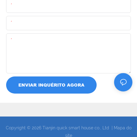
Nome
O Email
Contente
ENVIAR INQUÉRITO AGORA
Copyright © 2026 Tianjin quick smart house co., Ltd |
Mapa do
site