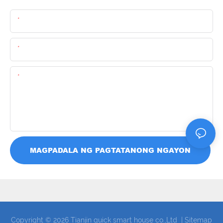
Pangalan
Email
Nilalaman
MAGPADALA NG PAGTATANONG NGAYON
Copyright © 2026 Tianjin quick smart house co.,Ltd |
Sitemap