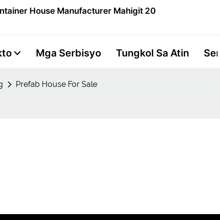
ntainer House Manufacturer Mahigit 20
kto
Mga Serbisyo
Tungkol Sa Atin
Se
g
Prefab House For Sale