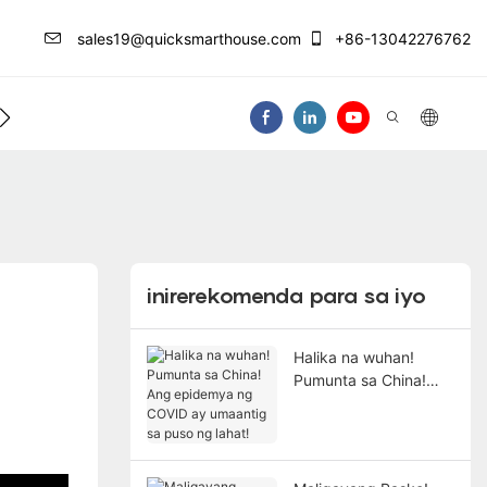
sales19@quicksmarthouse.com
+86-13042276762
ntro Ng Impormasyon
Makipag-Ugnay Sa At
inirerekomenda para sa iyo
Halika na wuhan!
Pumunta sa China!
Ang epidemya ng
COVID ay umaantig sa
puso ng lahat!