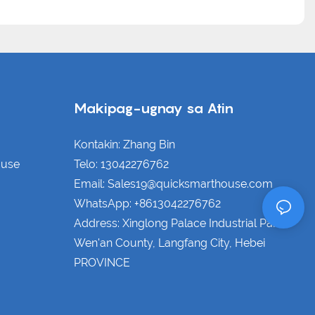
Makipag-ugnay sa Atin
Kontakin: Zhang Bin
ouse
Telo: 13042276762
Email: Sales19@quicksmarthouse.com
WhatsApp: +8613042276762
Address: Xinglong Palace Industrial Park,
Wen'an County, Langfang City, Hebei
PROVINCE