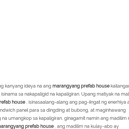
ang kanyang ideya na ang
marangyang prefab house
kailanga
t isinama sa nakapaligid na kapaligiran. Upang matiyak na ma
refab house
, isinasaalang-alang ang pag-iingat ng enerhiya 
andwich panel para sa dingding at bubong, at maginhawang
 na umangkop sa kapaligiran, ginagamit namin ang madilim 
arangyang prefab house
, ang madilim na kulay-abo ay