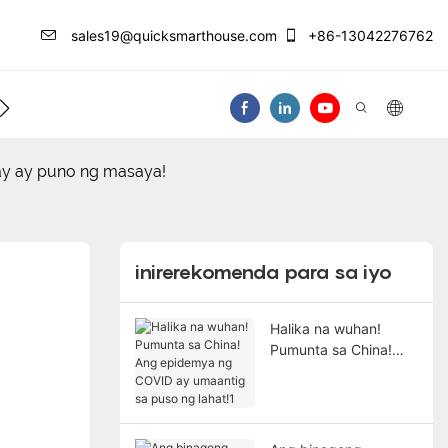
sales19@quicksmarthouse.com
+86-13042276762
ntro Ng Impormasyon
Makipag-Ugnay Sa At
ay ay puno ng masaya!
inirerekomenda para sa iyo
Halika na wuhan!
Pumunta sa China!
Ang epidemya ng
COVID ay umaantig sa
puso ng lahat!1