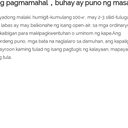
ng pagmamahal，buhay ay puno ng ma
yadong malaki, humigit-kumulang 100㎡, may 2-3 silid-tuluga
sa labas ay may balkonahe ng isang open-air, sa mga ordinar
 kaibigan para makipagkwentuhan o uminom ng kape.Ang
rdeng puno, mga bata na naglalaro sa damuhan, ang kapalig
Mayroon kaming tulad ng isang pagtugis ng kalayaan, mapay
 tula.