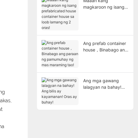
Maaari kang
magkaroon ng isang
prefabricated house
container house sa
loob lamang ng 2
oras!
Ang prefab container
house，Binabago ang
paraan ng
pamumuhay ng mas
maraming tao!
Ang mga gawang
lalagyan na bahay!
ng
Ang bilis ay
kayamanan! Oras ay
lakas,
buhay!
at
na