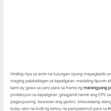
Hiniling niya sa amin na tulungan siyang mapagtanto 
maging palakaibigan sa kapaligiran, madaling tipunin a
kami ay gawa sa yero para sa frame ng
marangyang p
proteksyon sa kapaligiran, ginagamit namin ang EPS s
pagpupulong, bawasan ang gastos, isinasaalang-alang
kulay-abo na butil ng kahoy na pampalamuti para sa
m