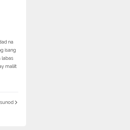
dad na
ng isang
 labas
ay maliit
sunod