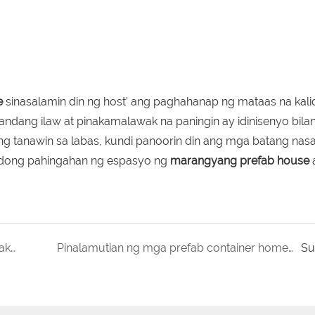
e
sinasalamin din ng host’ ang paghahanap ng mataas na kali
dang ilaw at pinakamalawak na paningin ay idinisenyo bila
ng tanawin sa labas, kundi panoorin din ang mga batang nasa
badong pahingahan ng espasyo ng
marangyang prefab house
Ang mga prefabricated ready made rooms，nakita mo na ba?
Pinalamutian ng mga prefab container home ang kuwartel, nagdaragdag ng init sa kuwartel!
Su