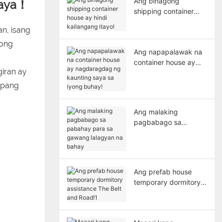
Ang binagong
saya！
shipping container
house ay hindi
n, isang
kailangang itayo!
yong
Ang napapalawak na
container house ay
iran ay
nagdaragdag ng
kaunting saya sa
apang
iyong buhay!
Ang malaking
pagbabago sa
pabahay para sa
gawang lalagyan na
bahay
Ang prefab house
temporary dormitory
assistance The Belt
and Road!1