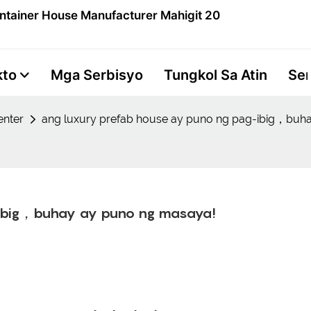
ntainer House Manufacturer Mahigit 20
kto
Mga Serbisyo
Tungkol Sa Atin
Se
nter
ang luxury prefab house ay puno ng pag-ibig，buh
-ibig，buhay ay puno ng masaya!