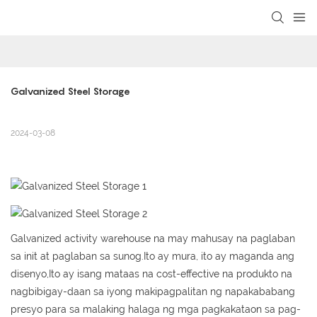
loading
Galvanized Steel Storage
2024-03-08
Galvanized activity warehouse na may mahusay na paglaban
sa init at paglaban sa sunog.Ito ay mura, ito ay maganda ang
disenyo,Ito ay isang mataas na cost-effective na produkto na
nagbibigay-daan sa iyong makipagpalitan ng napakababang
presyo para sa malaking halaga ng mga pagkakataon sa pag-