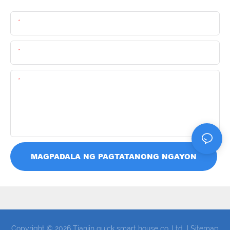
Pangalan
Email
Nilalaman
MAGPADALA NG PAGTATANONG NGAYON
Copyright © 2026 Tianjin quick smart house co.,Ltd |
Sitemap