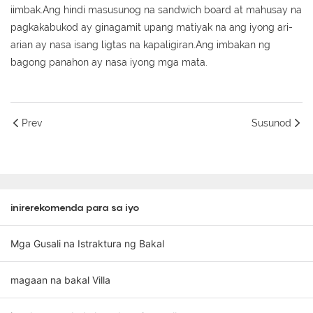
iimbak.Ang hindi masusunog na sandwich board at mahusay na
pagkakabukod ay ginagamit upang matiyak na ang iyong ari-
arian ay nasa isang ligtas na kapaligiran.Ang imbakan ng
bagong panahon ay nasa iyong mga mata.
Prev
Susunod
inirerekomenda para sa iyo
Mga Gusali na Istraktura ng Bakal
magaan na bakal Villa