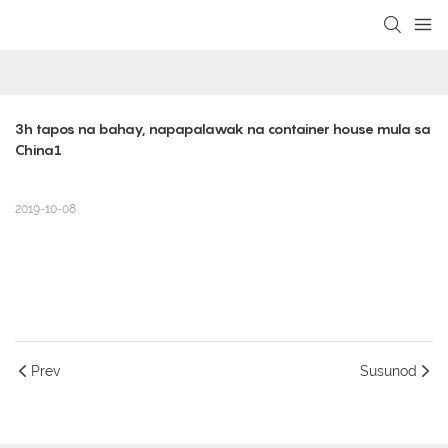
loading
3h tapos na bahay, napapalawak na container house mula sa 
China1
2019-10-08
Prev
Susunod