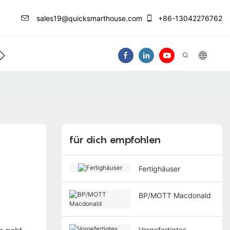
sales19@quicksmarthouse.com
+86-13042276762
Kontaktieren Sie Uns
Video
für dich empfohlen
Fertighäuser
BP/MOTT Macdonald
Vorgefertigtes