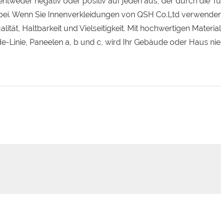
tweder negativ oder positiv auf jeden aus, der durch die Tü
 bei. Wenn Sie Innenverkleidungen von QSH Co.Ltd verwenden
lität, Haltbarkeit und Vielseitigkeit. Mit hochwertigen Materia
-Linie, Paneelen a, b und c, wird Ihr Gebäude oder Haus nie