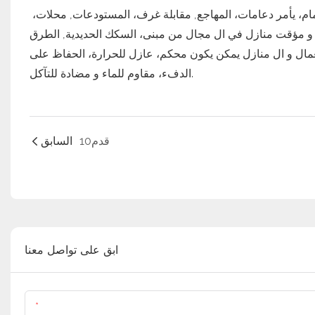
ضوء وزن، مناسب و بسرعة تجميع و شحنة انها يمكن يكون مُطبَّق ل مكتب، الحمام، يأمر دعامات، المهاجع, مقابلة غرف، المستودعات, محلات،
 مؤقت منازل في ال مجال من مبنى، السكك الحديدية, الطرق
مال و ال منازل يمكن يكون محكم، عازل للحرارة، الحفاظ على
الدفء، مقاوم للماء و مضادة للتآكل.
قدم10
السابق
ابق على تواصل معنا
اسم