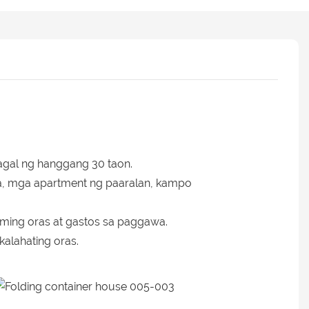
agal ng hanggang 30 taon.
a, mga apartment ng paaralan, kampo
aming oras at gastos sa paggawa.
alahating oras.