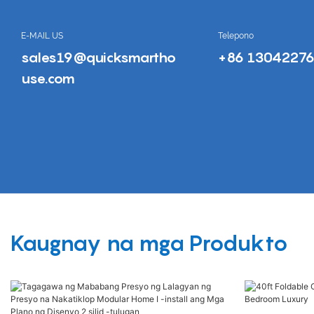
E-MAIL US
Telepono
sales19@quicksmartho
+86 1304227
use.com
Kaugnay na mga Produkto