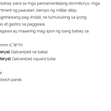
 bahay para sa mga pansamantalang dormitoryo, mga
rtment ng paaralan, kampo ng militar atbp.
aginhawang pag-install, na tumutulong sa iyong
s at gastos sa paggawa.
ggagawa ay maaaring mag-ipon ng isang bahay sa
0mm (L*W*H)
eryal:
Galvanized na bakal
eryal:
Galvanized square tube
a
dwich panel