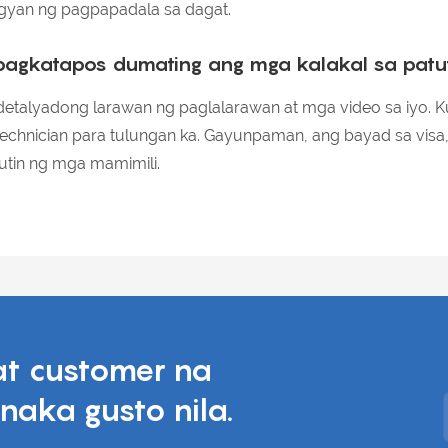
agyan ng pagpapadala sa dagat.
 pagkatapos dumating ang mga kalakal sa pat
etalyadong larawan ng paglalarawan at mga video sa iyo. K
hnician para tulungan ka. Gayunpaman, ang bayad sa visa, 
utin ng mga mamimili.
t customer na
naka gusto nila.