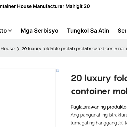
ntainer House Manufacturer Mahigit 20
kto
Mga Serbisyo
Tungkol Sa Atin
Se
r House
20 luxury foldable prefab prefabricated containe
20 luxury fol
container mo
Paglalarawan ng produkto
Ang pangunahing istraktur
tumagal ng hanggang 30 t