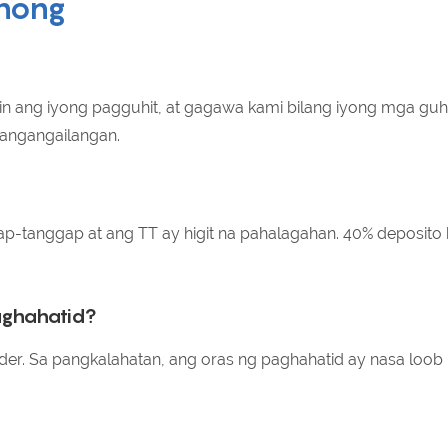
nong
in ang iyong pagguhit, at gagawa kami bilang iyong mga guhi
angangailangan.
ap-tanggap at ang TT ay higit na pahalagahan. 40% deposi
aghahatid?
rder. Sa pangkalahatan, ang oras ng paghahatid ay nasa loob