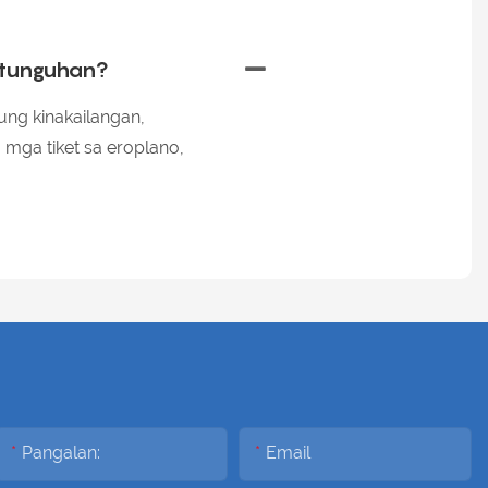
utunguhan?
ung kinakailangan,
mga tiket sa eroplano,
Pangalan:
Email