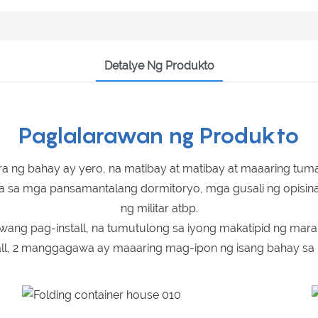
Detalye Ng Produkto
Paglalarawan ng Produkto
ra ng bahay ay yero, na matibay at matibay at maaaring tum
a sa mga pansamantalang dormitoryo, mga gusali ng opisin
ng militar atbp.
wang pag-install, na tumutulong sa iyong makatipid ng mar
tall, 2 manggagawa ay maaaring mag-ipon ng isang bahay sa k