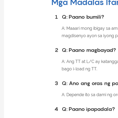
Mga Madalas Ita
1
Q: Paano bumili?
A: Maaari mong ibigay sa am
magdisenyo ayon sa iyong p
2
Q: Paano magbayad?
A: Ang TT at L/C ay katangg
bago i-load ng TT.
3
Q: Ano ang oras ng p
A: Depende ito sa dami ng o
4
Q: Paano ipapadala?