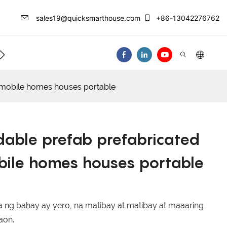
sales19@quicksmarthouse.com
+86-13042276762
ntro Ng Impormasyon
Makipag-Ugnay Sa At
r mobile homes houses portable
dable prefab prefabricated
bile homes houses portable
a ng bahay ay yero, na matibay at matibay at maaaring
aon.