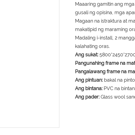
Maaaring gamitin ang mga
gusali ng opisina, mga apa
Magaan na istraktura at m
makatipid ng maraming ora
Madaling i-install, 2 man
kalahating oras.
Ang sukat:
5800*2450*270
Pangunahing frame na mat
Pangalawang frame na mat
Ang pintuan:
bakal na pinto
Ang bintana:
PVC na bintan
Ang pader:
Glass wool san