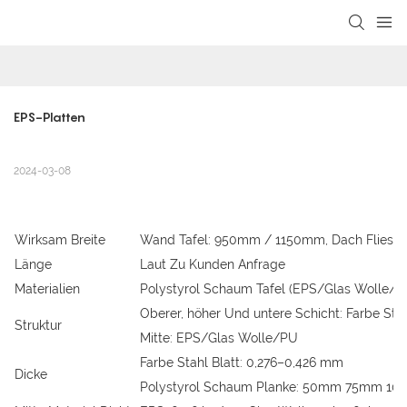
loading
EPS-Platten
2024-03-08
Wirksam Breite
Wand Tafel: 950mm / 1150mm, Dach Flies
Länge
Laut Zu Kunden Anfrage
Materialien
Polystyrol Schaum Tafel (EPS/Glas Wolle/Ph
Oberer, höher Und untere Schicht: Farbe Stah
Struktur
Mitte: EPS/Glas Wolle/PU
Farbe Stahl Blatt: 0,276–0,426 mm
Dicke
Polystyrol Schaum Planke: 50mm 75mm